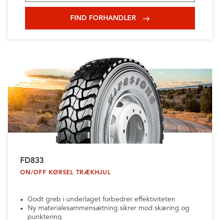
FIND FORHANDLER
FD833
ON/OFF KØRSEL TRÆKHJUL
Godt greb i underlaget forbedrer effektiviteten
Ny materialesammensætning sikrer mod skæring og
punktering