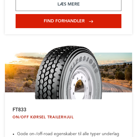
LÆS MERE
FIND FORHANDLER
FT833
ON/OFF KØRSEL TRAILERHJUL
Gode on-/off-road egenskaber til alle typer underlag